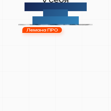
на площадках
будут
встречать:
Лемана ПРО