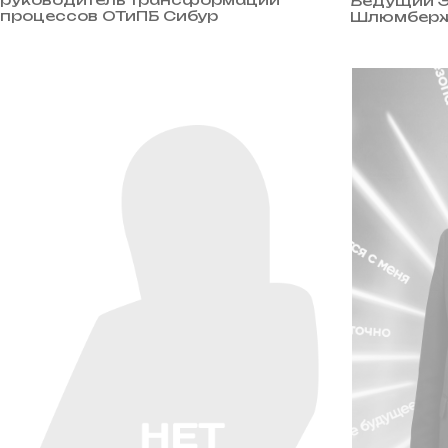
Ведущий Э
процессов ОТиПБ Сибур
Шлюмберж