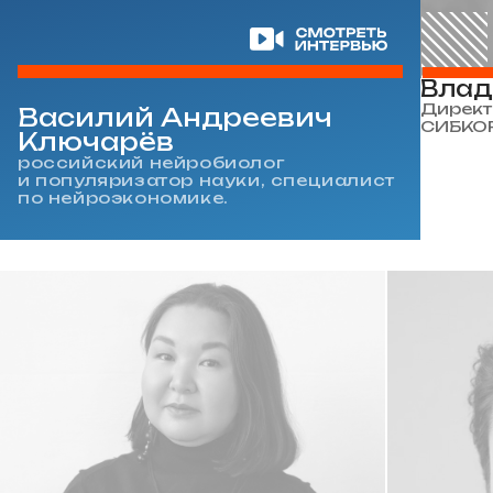
О ● ДИСКОНТ НА УЧАСТИЕ УМЕНЬ
Влад
Директ
Василий Андреевич
СИБКОР
Ключарёв
российский нейробиолог
и популяризатор науки, специалист
по нейроэкономике.