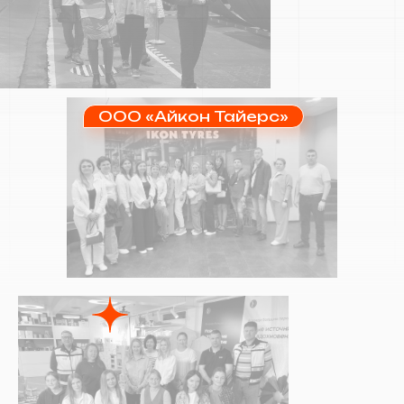
ООО «Айкон Тайерс»