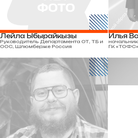
Лейла Ыбырайкызы
Илья В
Руководитель Департамента ОТ, ТБ и
начальник
ООС, Шлюмберже Россия
ГК «ТОФС