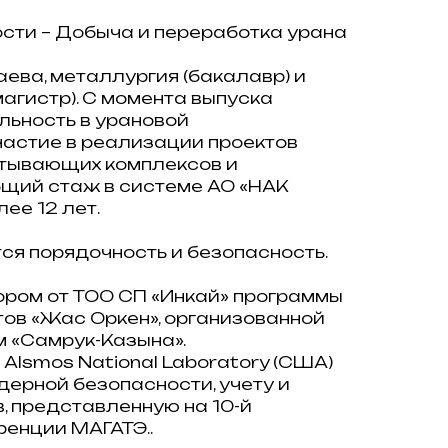
ости – Добыча и переработка урана
аева, металлургия (бакалавр) и
магистр). С момента выпуска
ьность в урановой
астие в реализации проектов
атывающих комплексов и
щий стаж в системе АО «НАК
ее 12 лет.
ся порядочность и безопасность.
ором от ТОО СП «Инкай» программы
ов «Жас Оркен», организованной
 «Самрук-Казына».
lsmos National Laboratory (США)
дерной безопасности, учету и
, представленную на 10-й
енции МАГАТЭ..