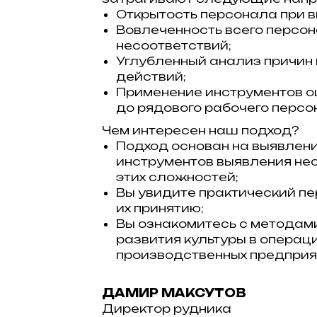
Открытость персонала при в
Вовлеченность всего персон
несоответствий;
Углубленный анализ причин
действий;
Применение инструментов оц
до рядового рабочего персо
Чем интересен наш подход?
Подход основан на выявлен
инструментов выявления нес
этих сложностей;
Вы увидите практический пе
их принятию;
Вы ознакомитесь с методам
развития культуры в операц
производственных предприя
ДАМИР МАКСУТОВ
Директор рудника