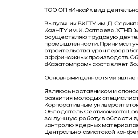
ТОО СП «Инкай», вид деятельн
Выпускник ВКГТУ им. Д. Серикп
КазНТУ им. К. Сатпаева, ХТНВ (
осуществляю трудовую деятел
промышленности. Принимал уч
строительства уран перераб
аффинажных производств. Об
«Казатомпром» составляет бол
Основными ценностями являет
Являюсь наставником и спонс
развития молодых специалист
Корпоративным университетом
Обладатель Сертификата Los A
за лучшую работу в области я
контролю ядерных материалов
Центрально-азиатской конфер